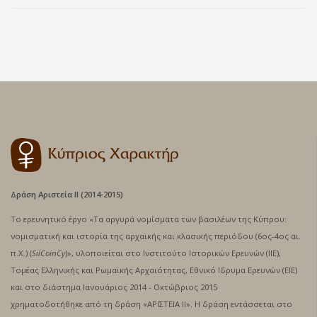
Δράση Αριστεία ΙΙ (2014-2015)
Το ερευνητικό έργο «Τα αργυρά νομίσματα των βασιλέων της Κύπρου:
νομισματική και ιστορία της αρχαϊκής και κλασικής περιόδου (6ος-4ος αι.
π.Χ.) (
SilCoinCy
)», υλοποιείται στο Ινστιτούτο Ιστορικών Ερευνών (ΙΙΕ),
Τομέας Ελληνικής και Ρωμαϊκής Αρχαιότητας, Εθνικό Ιδρυμα Ερευνών (ΕΙΕ)
και στο διάστημα Ιανουάριος 2014 - Oκτώβριος 2015
χρηματοδοτήθηκε από τη δράση «ΑΡΙΣΤΕΙΑ ΙΙ». Η δράση εντάσσεται στο