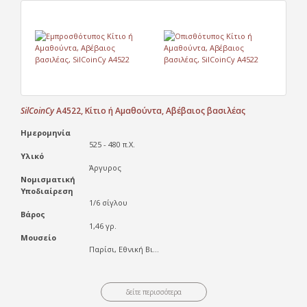
SilCoinCy
A4522, Κίτιο ή Αμαθούντα, Αβέβαιος βασιλέας
Ημερομηνία
525 - 480 π.X.
Υλικό
Άργυρος
Νομισματική
Υποδιαίρεση
1/6 σίγλου
Βάρος
1,46 γρ.
Μουσείο
Παρίσι, Εθνική Βι...
δείτε περισσότερα