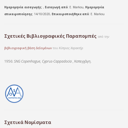
Ημερομηνία εισαγωγής
: ,
Εισαγωγή από
: E. Markou,
Ημερομηνία
επικαιροποίησης
: 14/10/2020,
Επικαιροποιήθηκε από
: E. Markou
Σχετικές Βιβλιογραφικές Παραπομπές
από την
βιβλιογραφική βάση δεδομένων
του
Κύπριος Χαρακτήρ
1956:
SNG Copenhague, Cyprus-Cappadocia
, Κοπεγχάγη.
Σχετικά Νομίσματα