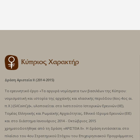
Δράση Αριστεία ΙΙ (2014-2015)
Το ερευνητικό έργο «Τα αργυρά νομίσματα των βασιλέων της Κύπρου:
νομισματική και ιστορία της αρχαϊκής και κλασικής περιόδου (6ος-4ος αι.
π.Χ.) (
SilCoinCy
)», υλοποιείται στο Ινστιτούτο Ιστορικών Ερευνών (ΙΙΕ),
Τομέας Ελληνικής και Ρωμαϊκής Αρχαιότητας, Εθνικό Ιδρυμα Ερευνών (ΕΙΕ)
και στο διάστημα Ιανουάριος 2014 - Oκτώβριος 2015
χρηματοδοτήθηκε από τη δράση «ΑΡΙΣΤΕΙΑ ΙΙ». Η δράση εντάσσεται στο
πλαίσιο του 4ου Στρατηγικού Στόχου του Επιχειρησιακού Προγράμματος