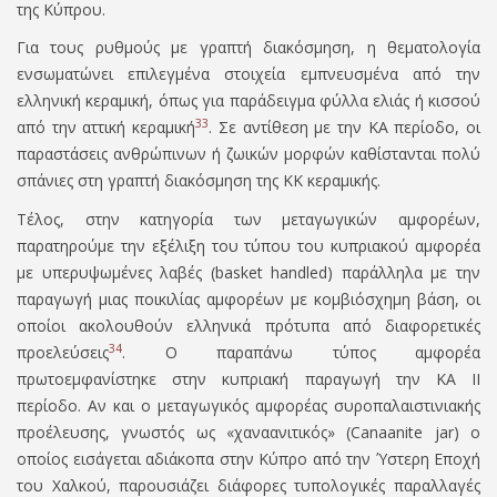
της Κύπρου.
Για τους ρυθµούς µε γραπτή διακόσµηση, η θεµατολογία
ενσωµατώνει επιλεγµένα στοιχεία εµπνευσµένα από την
ελληνική κεραμική, όπως για παράδειγμα φύλλα ελιάς ή κισσού
33
από την αττική κεραμική
.
Σε αντίθεση με την ΚΑ περίοδο, οι
παραστάσεις ανθρώπινων ή ζωικών μορφών καθίστανται πολύ
σπάνιες στη γραπτή διακόσμηση της ΚΚ κεραµικής.
Τέλος, στην κατηγορία των μεταγωγικών αµφορέων,
παρατηρούμε την εξέλιξη του τύπου του κυπριακού αμφορέα
με υπερυψωμένες λαβές (
basket handled)
παράλληλα με την
παραγωγή μιας ποικιλίας αμφορέων με κομβιόσχημη βάση
,
οι
οποίοι ακολουθούν ελληνικά πρότυπα από διαφορετικές
34
προελεύσεις
. Ο παραπάνω τύπος αμφορέα
πρωτοεμφανίστηκε στην κυπριακή παραγωγή την ΚΑ ΙΙ
περίοδο. Αν και ο μεταγωγικός αµφορέας συροπαλαιστινιακής
προέλευσης, γνωστός ως «χαναανιτικός» (Canaanite jar) ο
οποίος εισάγεται αδιάκοπα στην Κύπρο από την Ύστερη Εποχή
του Χαλκού, παρουσιάζει διάφορες τυπολογικές παραλλαγές