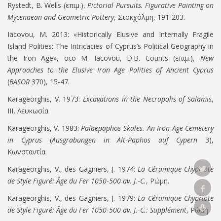
Rystedt
,
B. Wells (
επιμ
.),
Pictorial Pursuits. Figurative
Painting on
Mycenaean and Geometric Pottery
,
Στοκχόλμη
, 191‐203.
Iacovou, M. 2013:
«
Historically Elusive and Internally Fragile
Island Polities: The Intricacies of Cyprus’s Political Geography in
the Iron Age
»
,
στο
M. Iacovou
,
D.B. Counts (
επιμ
.
),
New
Approaches to the Elusive Iron Age Polities of Ancient Cyprus
(
BASOR
370), 15-47.
Karageorghis, V. 1973
:
Excavations in the Necropolis of Salamis
,
III,
Λευκωσία
.
Karageorghis, V. 1983:
Palaepaphos
‐
Skales. An Iron Age Cemetery
in Cyprus
(
Ausgrabungen in Alt
‐
Paphos auf Cypern
3),
Κωνσταντία
.
Karageorghis, V., des Gagniers, J. 1974:
La Céramique Chypriote
de Style Figuré: Âge du Fer 1050
‐
500 av. J.
‐
C.
,
Ρώμη
.
Karageorghis, V., des Gagniers, J. 1979:
La Céramique Chypriote
de Style Figuré: Âge du Fer 1050
‐
500 av. J.
‐
C.: Supplément
,
Ρώμη
.