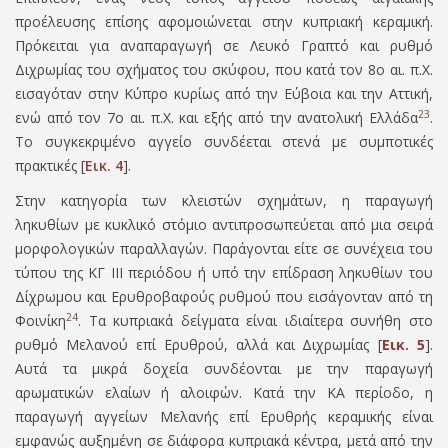
προέλευσης επίσης αφομοιώνεται στην κυπριακή κεραμική.
Πρόκειται για αναπαραγωγή σε Λευκό Γραπτό και ρυθμό
Διχρωμίας του σχήματος του σκύφου, που κατά τον 8ο αι. π.Χ.
εισαγόταν στην Κύπρο κυρίως από την Εύβοια και την Αττική,
23
ενώ από τον 7ο αι. π.Χ. και εξής από την ανατολική Ελλάδα
.
Το συγκεκριμένο αγγείο συνδέεται στενά με συμποτικές
πρακτικές [
Εικ. 4
].
Στην κατηγορία των κλειστών σχημάτων, η παραγωγή
ληκυθίων με κυκλικό στόμιο αντιπροσωπεύεται από μια σειρά
μορφολογικών παραλλαγών. Παράγονται είτε σε συνέχεια του
τύπου της ΚΓ ΙΙΙ περιόδου ή υπό την επίδραση ληκυθίων του
Δίχρωμου και Ερυθροβαφούς ρυθμού που εισάγονταν από τη
24
Φοινίκη
. Τα κυπριακά δείγματα είναι ιδιαίτερα συνήθη στο
ρυθμό Μελανού επί Ερυθρού, αλλά και Διχρωµίας
[
Εικ. 5
].
Αυτά τα μικρά δοχεία συνδέονται με την παραγωγή
αρωματικών ελαίων ή αλοιφών. Κατά την ΚΑ περίοδο, η
παραγωγή αγγείων Μελανής επί Ερυθρής κεραμικής είναι
εμφανώς αυξημένη σε διάφορα κυπριακά κέντρα, μετά από την