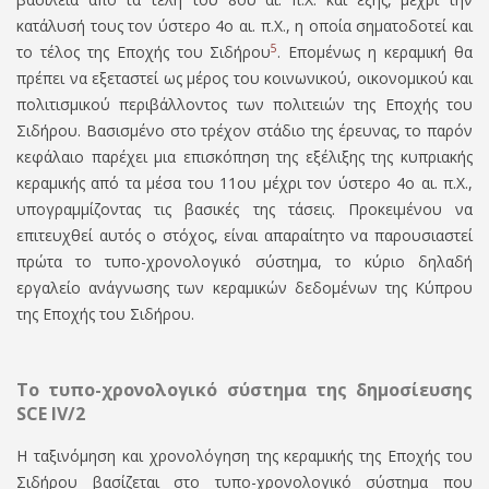
κατάλυσή τους τον ύστερο 4ο αι. π.Χ., η οποία σηματοδοτεί και
5
το τέλος της Εποχής του Σιδήρου
.
Επομένως η κεραμική θα
πρέπει να εξεταστεί ως μέρος του κοινωνικού, οικονομικού και
πολιτισμικού περιβάλλοντος των πολιτειών της Εποχής του
Σιδήρου. Βασισμένο στο τρέχον στάδιο της έρευνας, το παρόν
κεφάλαιο παρέχει μια επισκόπηση της εξέλιξης της κυπριακής
κεραμικής από τα μέσα του 11ου μέχρι τον ύστερο 4ο αι. π.Χ.,
υπογραμμίζοντας τις βασικές της τάσεις. Προκειμένου να
επιτευχθεί αυτός ο στόχος, είναι απαραίτητο να παρουσιαστεί
πρώτα το τυπο-χρονολογικό σύστημα, το κύριο δηλαδή
εργαλείο ανάγνωσης των κεραμικών δεδομένων της Κύπρου
της Εποχής του Σιδήρου.
Το τυπο-χρονολογικό σύστημα της δημοσίευσης
SCE IV/2
Η ταξινόμηση και χρονολόγηση της κεραμικής της Εποχής του
Σιδήρου βασίζεται στο τυπο-χρονολογικό σύστημα που