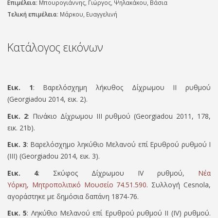
Επιμέλεια
: Μπουρογιάννης, Γιώργος, Ψηλακάκου, Βάσια
Τελική επιμέλεια
: Μάρκου, Ευαγγελινή
Κατάλογος εικόνων
Εικ. 1
: Βαρελόσχημη λήκυθος Δίχρωμου ΙΙ ρυθμού
(Georgiadou 2014, εικ. 2).
Εικ. 2
: Πινάκιο Δίχρωμου ΙΙΙ ρυθμού (Georgiadou 2011, 178,
εικ. 21b).
Εικ. 3
: Βαρελόσχημο ληκύθιο Μελανού επί Ερυθρού ρυθμού Ι
(ΙΙΙ) (Georgiadou 2014, εικ. 3).
Εικ. 4
: Σκύφος Δίχρωμου ΙV ρυθμού,
Νέα
Υόρκη, Μητροπολιτικό Μουσείο 74.51.590
. Συλλογή Cesnola,
αγοράστηκε με δημόσια δαπάνη 1874-76.
Εικ. 5
: Ληκύθιο Μελανού επί Ερυθρ
ού ρυθμού ΙΙ (ΙV) ρυθμού.