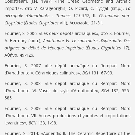
Coldstream, J.N. 1987
:
«
The Greek Geometric and Archaic
imports
»
,
στο
V. Karageorghis, O. Picard
,
C. Tytgat (
επιμ
.),
La
nécropole d’Amathonte
‐
Tombes 113
‐
367
, II.
Céramique non
‐
Chypriote
(
Études Chypriotes
VIII),
Λευκωσία
, 21
‐
31.
Fourrier, S. 2006:
«
Les deux dépôts archaïques
»
,
στο
S. Fourrier,
A. Hermary (
επιμ
.),
Amathonte VI. Le sanctuaire d’Aphrodite. Des
origines au début de l’époque impériale
(
Études Chypriotes
17),
Αθήνα
, 49-126.
Fourrier, S. 2007:
«
Le dépôt archaïque du Rempart Nord
d’Amathonte V. Céramiques culinaires
»
,
BCH
131, 6
7
‐
93.
Fourrier, S. 2008:
«
Le dépôt archaïque du Rempart Nord
d’Amathonte. VI. Vases du style d’Amathonte
»
,
BCH
132, 555
‐
585.
Fourrier, S. 2009:
«
Le dépôt archaïque du Rempart Nord
d’Amathonte VII. Autres productions chypriotes et importations
levantines
»
,
BCH
133, 1
‐
98.
Fourrier, S. 2014:
«
Appendix II. The Ceramic Repertoire of the