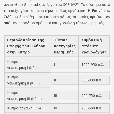
6
ανέπτυξε ο
Gjerstad
στο έργο του
SCE IV/2
.
Το σύστημα αυτό
7
το επεξεργάστηκε περαιτέρω ο ίδιος αργότερα
. Η Εποχή του
Σιδήρου διαιρέθηκε σε επτά περιόδους, οι οποίες προέκυπταν
από τον προσδιορισμό επτά κατηγοριών ή τύπων κεραμικής.
Περιοδοποίηση της
Τύποι
/
Συμβατική
Εποχής του Σιδήρου
Κατηγορίες
απόλυτη
στην Κύπρο
κεραμικής
χρονολόγηση
Κυπρο-
I
1050-950 π.Χ.
γεωμετρική I (ΚΓ I)
Κυπρο-
II
950-900 π.Χ.
γεωμετρική II (ΚΓ II)
Κυπρο-
III
900-750
π.Χ.
γεωμετρική III (ΚΓ III)
Κυπρο-αρχαϊκή I (ΚΑ I)
IV
750-600
π.Χ.