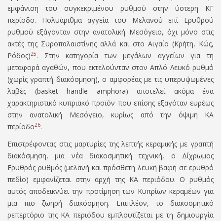
εμφάνιση του συγκεκριμένου ρυθμού στην ύστερη ΚΓ
περίοδο. Πολυάριθμα αγγεία του Μελανού επί Ερυθρού
ρυθμού εξάγονταν στην ανατολική Μεσόγειο, όχι μόνο στις
ακτές της Συροπαλαιστίνης αλλά και στο Αιγαίο (Κρήτη, Κώς,
25
Ρόδος)
. Στην κατηγορία των μεγάλων αγγείων για τη
μεταφορά αγαθών, που εκτελούνταν στον Απλό Λευκό ρυθμό
(χωρίς γραπτή διακόσμηση), ο αμφορέας με τις υπερυψωμένες
λαβές (
basket handle amphora
) αποτελεί ακόμα ένα
χαρακτηριστικό κυπριακό προϊόν που επίσης εξαγόταν ευρέως
στην ανατολική Μεσόγειο, κυρίως από την όψιμη ΚΑ
26
περίοδο
.
Επιστρέφοντας στις μαρτυρίες της λεπτής κεραμικής με γραπτή
διακόσμηση, μια νέα διακοσμητική τεχνική, ο Δίχρωμος
Ερυθρός ρυθμός (μελανή και πρόσθετη λευκή βαφή σε ερυθρό
πεδίο) εμφανίζεται στην αρχή της ΚΑ περιόδου. Ο ρυθμός
αυτός αποδεικνύει την προτίμηση των Κυπρίων κεραμέων για
μια πιο ζωηρή διακόσμηση. Επιπλέον, το διακοσμητικό
ρεπερτόριο της ΚΑ περιόδου εμπλουτίζεται με τη δημιουργία