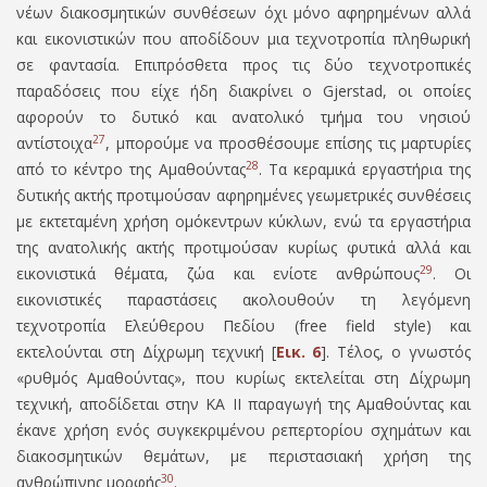
νέων διακοσμητικών συνθέσεων όχι μόνο αφηρημένων αλλά
και εικονιστικών που αποδίδουν μια τεχνοτροπία πληθωρική
σε φαντασία. Επιπρόσθετα προς τις δύο τεχνοτροπικές
παραδόσεις που είχε ήδη διακρίνει ο
Gjerstad,
οι οποίες
αφορούν το δυτικό και ανατολικό τμήμα του νησιού
27
αντίστοιχα
, μπορούμε να προσθέσουμε επίσης τις μαρτυρίες
28
από το κέντρο της Αμαθούντας
. Τα κεραμικά εργαστήρια της
δυτικής ακτής προτιμούσαν αφηρημένες γεωμετρικές συνθέσεις
με εκτεταμένη χρήση ομόκεντρων κύκλων, ενώ τα εργαστήρια
της ανατολικής ακτής προτιμούσαν κυρίως φυτικά αλλά και
29
εικονιστικά θέματα, ζώα και ενίοτε ανθρώπους
. Οι
εικονιστικές παραστάσεις ακολουθούν τη λεγόμενη
τεχνοτροπία Ελεύθερου Πεδίου (
free field style)
και
εκτελούνται στη Δίχρωμη τεχνική [
Εικ. 6
]. Τέλος, ο γνωστός
«ρυθμός Αμαθούντας», που κυρίως εκτελείται στη Δίχρωμη
τεχνική, αποδίδεται στην ΚΑ ΙΙ παραγωγή της Αμαθούντας και
έκανε χρήση ενός συγκεκριμένου ρεπερτορίου σχημάτων και
διακοσμητικών θεμάτων, με περιστασιακή χρήση της
30
ανθρώπινης μορφής
.