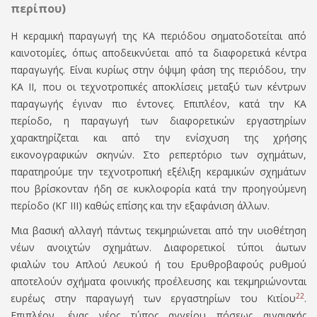
περίπου)
Η κεραμική παραγωγή της ΚΑ περιόδου σηματοδοτείται από
καινοτομίες, όπως αποδεικνύεται από τα διαφορετικά κέντρα
παραγωγής. Είναι κυρίως στην όψιμη φάση της περιόδου, την
ΚΑ ΙΙ, που οι τεχνοτροπικές αποκλίσεις μεταξύ των κέντρων
παραγωγής έγιναν πιο έντονες. Επιπλέον, κατά την ΚΑ
περίοδο, η παραγωγή των διαφορετικών εργαστηρίων
χαρακτηρίζεται και από την ενίσχυση της χρήσης
εικονογραφικών σκηνών. Στο ρεπερτόριο των σχημάτων,
παρατηρούμε την τεχνοτροπική εξέλιξη κεραμικών σχημάτων
που βρίσκονταν ήδη σε κυκλοφορία κατά την προηγούμενη
περίοδο (ΚΓ ΙΙΙ) καθώς επίσης και την εξαφάνιση άλλων.
Μια βασική αλλαγή πάντως τεκμηριώνεται από την υιοθέτηση
νέων ανοιχτών σχημάτων. Διαφορετικοί τύποι άωτων
φιαλών του Απλού Λευκού ή του Ερυθροβαφούς ρυθµού
αποτελούν σχήματα φοινικής προέλευσης
και τεκµηριώνονται
22
ευρέως στην παραγωγή των εργαστηρίων του Κιτίου
.
Επιπλέον, ένας νέος τύπος αγγείου πόσεως αιγαιακής