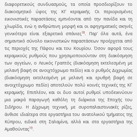
διαφορετικούς συνδυασμούς, τα οποία προσδιορίζουν το
διακοσμητικό ύφος της ΚΓ κεραμικής. Οι περιορισμένες
εικονιστικές παραστάσεις εμπνέονται από την πανίδα και τη
χλωρίδα, ενώ η ανθρώπινη μορφή και οι αφηγηματικές σκηνές
18
γενικότερα είναι εξαιρετικά σπάνιες
. Παρ’ όλα αυτά, ένα
σημαντικό σύνολο εικονιστικών παραστάσεων προέρχεται από
τις περιοχές της Πάφου και του Κουρίου. Όσον αφορά τους
κεραμικούς ρυθμούς που χρησιμοποιούνταν στη διακόσμηση
των αγγείων, ο Λευκός Γραπτός (διακόσμηση εκτελεσμένη με
μελανή βαφή σε ανοιχτόχρωμο πεδίο) και ο ρυθμός Διχρωμίας
(διακόσμηση εκτελεσμένη με μελανή και ερυθρή βαφή σε
ανοιχτόχρωμο πεδίο) αποτελούν πολύ κοινές τεχνικές της ΚΓ
κεραμικής. Επιπλέον, και οι δυο αυτοί ρυθμοί υποδεικνύουν
μια μακρά παραγωγή καθόλη τη διάρκεια της Εποχής του
Σιδήρου. Η Δίχρωμη τεχνική, με συροπαλαιστινιακές ρίζες,
άνθισε ιδιαίτερα στα εργαστήρια του ανατολικού τμήματος της
Κύπρου, ειδικά στη Σαλαμίνα, αλλά και στα εργαστήρια της
19
Αμαθούντας
.