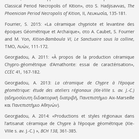
Classical Period Necropolis of Kition», στο S. Hadjisavvas,
The
Phoenician Period Necropolis of Kition
, II, Λευκωσία, 135-181.
Fourrier, S. 2015:
«
La céramique chypriote et levantine des
époques Géométrique et Archaïque», στο A. Caubet, S. Fourrier
and M. Yon,
Kition-Bamboula VI, Le Sanctuaire sous la colline
,
TMO, Λυών, 111-172.
Georgiadou, A. 2011:
«
À propos de la production céramique
Chypro
‐
géométrique d’Amathonte: essai de caractérisation
»
,
CC
Ε
C
41, 167
‐
182.
Georgiadou, A. 2013:
La céramique de Chypre à l’époque
géométrique: étude des ateliers régionaux (XIe-VIIIe s. av.
J
.-
C
.)
(αδημοσίευτη διδακτορική διατριβή, Πανεπιστήμιο
Aix
-
Marseille
και Πανεπιστήμιο Αθηνών
)
.
Georgiadou, A. 2014
:
«
Productions et styles régionaux dans
l’artisanat céramique de Chypre à l’époque géométrique (XIe-
VIIIe s. av.
J.-C.)
»
,
BCH 138,
361-385
.