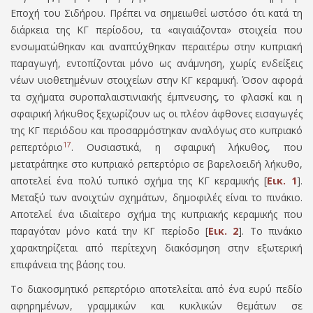
Εποχή του Σιδήρου. Πρέπει να σημειωθεί ωστόσο ότι κατά τη
διάρκεια της ΚΓ περίοδου, τα «αιγαιάζοντα» στοιχεία που
ενσωματώθηκαν και αναπτύχθηκαν περαιτέρω στην κυπριακή
παραγωγή, εντοπίζονται μόνο ως ανάμνηση, χωρίς ενδείξεις
νέων υιοθετημένων στοιχείων στην ΚΓ κεραμική. Όσον αφορά
τα σχήματα συροπαλαιστινιακής έμπνευσης, το φλασκί και η
σφαιρική λήκυθος ξεχωρίζουν ως οι πλέον άφθονες εισαγωγές
της ΚΓ περιόδου και προσαρμόστηκαν αναλόγως στο κυπριακό
17
ρεπερτόριο
. Ουσιαστικά, η σφαιρική λήκυθος, που
μετατράπηκε στο κυπριακό ρεπερτόριο σε βαρελοειδή λήκυθο,
αποτελεί ένα πολύ τυπικό σχήμα της ΚΓ κεραμικής [
Εικ. 1
].
Μεταξύ των ανοιχτών σχημάτων, δημοφιλές είναι το πινάκιο.
Αποτελεί ένα ιδιαίτερο σχήμα της κυπριακής κεραμικής που
παραγόταν μόνο κατά την ΚΓ περίοδο [
Εικ. 2
]. Το πινάκιο
χαρακτηρίζεται από περίτεχνη διακόσμηση στην εξωτερική
επιφάνεια της βάσης του.
Το διακοσμητικό ρεπερτόριο αποτελείται από ένα ευρύ πεδίο
αφηρημένων, γραμμικών και κυκλικών θεμάτων σε