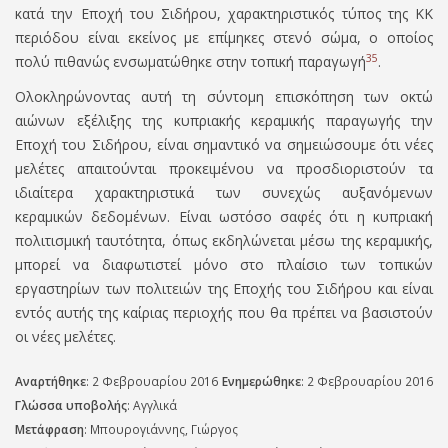
κατά την Εποχή του Σιδήρου, χαρακτηριστικός τύπος της ΚΚ
περιόδου είναι εκείνος με επίμηκες στενό σώμα, ο οποίος
35
πολύ πιθανώς ενσωματώθηκε στην τοπική παραγωγή
.
Ολοκληρώνοντας αυτή τη σύντομη επισκόπηση των οκτώ
αιώνων εξέλιξης της κυπριακής κεραμικής παραγωγής την
Εποχή του Σιδήρου, είναι σημαντικό να σημειώσουμε ότι νέες
μελέτες απαιτούνται προκειμένου να προσδιοριστούν τα
ιδιαίτερα χαρακτηριστικά των συνεχώς αυξανόμενων
κεραμικών δεδομένων. Είναι ωστόσο σαφές ότι η κυπριακή
πολιτισμική ταυτότητα, όπως εκδηλώνεται μέσω της κεραμικής,
μπορεί να διαφωτιστεί μόνο στ
o
πλαίσι
o
των τοπικών
εργαστηρίων των πολιτειών της Εποχής του Σιδήρου και είναι
εντός αυτής της καίριας περιοχής που θα πρέπει να βασιστούν
οι νέες μελέτες.
Αναρτήθηκε
: 2 Φεβρουαρίου 2016
Ενημερώθηκε
: 2 Φεβρουαρίου 2016
Γλώσσα υποβολής
: Αγγλικά
Μετάφραση
: Μπουρογιάννης, Γιώργος