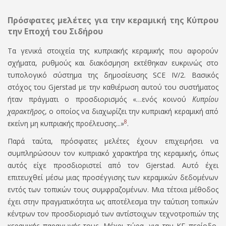
Πρόσφατες μελέτες για την κεραμική της Κύπρου
την Εποχή του Σιδήρου
Τα γενικά στοιχεία της κυπριακής κεραμικής που αφορούν
σχήματα, ρυθμούς και διακόσμηση εκτέθηκαν ευκρινώς στο
τυπολογικό σύστημα της δημοσίευσης
SCE IV/2.
Βασικός
στόχος του
Gjerstad
με την καθιέρωση αυτού του συστήματος
ήταν πράγματι ο προσδιορισμός «…ενός κοινού
Κυπρίου
χαρακτῆρος
, ο οποίος να διαχωρίζει την κυπριακή κεραμική από
8
εκείνη μη κυπριακής προέλευσης...»
.
Παρά ταύτα, πρόσφατες μελέτες έχουν επιχειρήσει να
συμπληρώσουν τον κυπριακό χαρακτήρα της κεραμικής, όπως
αυτός είχε προσδιοριστεί από τον
Gjerstad.
Αυτό έχει
επιτευχθεί μέσω μιας προσέγγισης των κεραμικών δεδομένων
εντός των τοπικών τους συμφραζομένων. Μια τέτοια μέθοδος
έχει στην πραγματικότητα ως αποτέλεσμα την ταύτιση τοπικών
κέντρων τον προσδιορισµό των αντίστοιχων τεχνοτροπιών της
κεραµικής παραγωγής τους. Μέχρι τώρα, για την ΚΓ περίοδο,