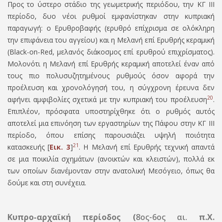
Προς το ύστερο στάδιο της γεωμετρικής περιόδου, την ΚΓ ΙΙΙ
περίοδο, δυο νέοι ρυθμοί εμφανίστηκαν στην κυπριακή
παραγωγή: ο Ερυθροβαφής (ερυθρό επίχρισμα σε ολόκληρη
την επιφάνεια του αγγείου) και η Μελανή επί Ερυθρής κεραμική
(
Blac
k
-
on
-
Red
, μελανός διάκοσμος επί ερυθρού επιχρίσματος).
Μολονότι η Μελανή επί Ερυθρής κεραμική αποτελεί έναν από
τους πιο πολυσυζητημένους ρυθμούς όσον αφορά την
προέλευση και χρονολόγησή του, η σύγχρονη έρευνα δεν
20
αφήνει αμφιβολίες σχετικά με την κυπριακή του προέλευση
.
Επιπλέον, πρόσφατα υποστηρίχθηκε ότι ο ρυθμός αυτός
αποτελεί μια επινόηση των εργαστηρίων της Πάφου στην ΚΓ ΙΙΙ
περίοδο, όπου επίσης παρουσιάζει υψηλή ποιότητα
21
κατασκευής [
Εικ. 3
]
. Η Μελανή επί Ερυθρής τεχνική απαντά
σε μια ποικιλία σχημάτων (ανοικτών και κλειστών), πολλά εκ
των οποίων διανέμονταν στην ανατολική Μεσόγειο, όπως θα
δούµε και στη συνέχεια.
Κυπρο-αρχαϊκή περίοδος (
8ος-6ος αι.
π.Χ.