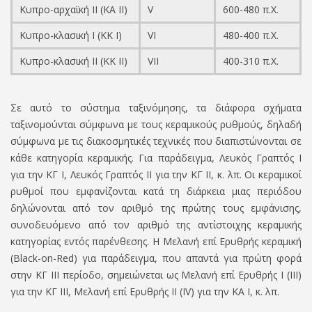
Κυπρο-αρχαϊκή II (ΚΑ II)
V
600-480
π.Χ.
Κυπρο-κλασική Ι (ΚΚ Ι)
VI
480-400
π.Χ.
Κυπρο-κλασική II (ΚΚ II)
VII
400-310
π.Χ.
Σε αυτό το σύστημα ταξινόμησης, τα διάφορα σχήματα
ταξινομούνται σύμφωνα με τους κεραμικούς ρυθμούς, δηλαδή
σύμφωνα με τις διακοσμητικές τεχνικές που διαπιστώνονται σε
κάθε κατηγορία κεραμικής. Για παράδειγμα, Λευκός Γραπτός Ι
για την ΚΓ Ι, Λευκός Γραπτός ΙΙ για την ΚΓ ΙΙ, κ. λπ. Οι κεραμικοί
ρυθμοί που εμφανίζονται κατά τη διάρκεια μιας περιόδου
δηλώνονται από τον αριθμό της πρώτης τους εμφάνισης,
συνοδευόμενο από τον αριθμό της αντίστοιχης κεραμικής
κατηγορίας εντός παρένθεσης. Η Μελανή επί Ερυθρής κεραμική
(
Black
-
on
-
Red
) για παράδειγμα, που απαντά για πρώτη φορά
στην ΚΓ ΙΙΙ περίοδο, σημειώνεται ως Μελανή επί Ερυθρής
I
(
III
)
για την ΚΓ ΙΙΙ, Μελανή επί Ερυθρής
II
(
IV
) για την ΚΑ Ι, κ. λπ.