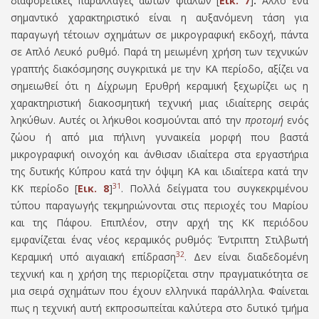
διαφορετικές παραλλαγές άωτων φιαλών [
Εικ. 7
]
.
Άλλο ένα
σημαντικό χαρακτηριστικό είναι η αυξανόμενη τάση για
παραγωγή τέτοιων σχημάτων σε μικρογραφική εκδοχή, πάντα
σε Απλό Λευκό ρυθμό. Παρά τη μειωμένη χρήση των τεχνικών
γραπτής διακόσμησης συγκριτικά με την ΚΑ περίοδο, αξίζει να
σημειωθεί ότι η Δίχρωµη Ερυθρή κεραµική ξεχωρίζει ως η
χαρακτηριστική διακοσµητική τεχνική µιας ιδιαίτερης σειράς
ληκύθων. Αυτές οι λήκυθοι κοσμούνται από την
προτομή
ενός
ζώου ή από μια πήλινη γυναικεία μορφή που βαστά
μικρογραφική οινοχόη και άνθισαν ιδιαίτερα στα εργαστήρια
της δυτικής Κύπρου κατά την όψιμη ΚΑ και ιδιαίτερα κατά την
31
ΚΚ περίοδο [
Εικ. 8
]
.
Πολλά δείγματα του συγκεκριμένου
τύπου παραγωγής τεκμηριώνονται στις περιοχές του Μαρίου
και της Πάφου. Επιπλέον, στην αρχή της ΚΚ περιόδου
εμφανίζεται ένας νέος κεραμικός ρυθμός: Έντριπτη Στιλβωτή
32
Κεραμική
υπό αιγαιακή επίδραση
.
Δεν είναι διαδεδομένη
τεχνική και η χρήση της περιορίζεται στην πραγματικότητα σε
μια σειρά σχημάτων που έχουν ελληνικά παράλληλα. Φαίνεται
πως η τεχνική αυτή εκπροσωπείται καλύτερα στο δυτικό τμήμα