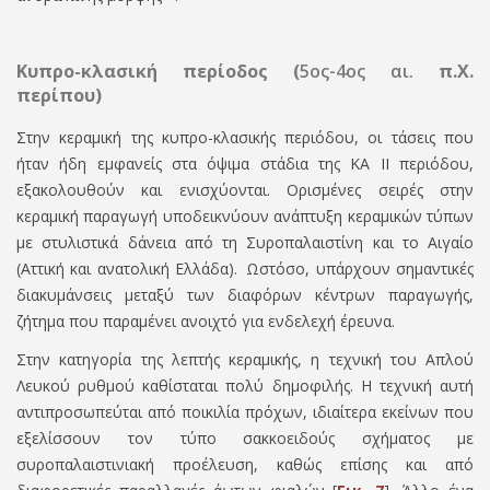
Κυπρο-κλασική περίοδος (
5ος-4ος αι.
π.Χ.
περίπου)
Στην κεραμική της κυπρο-κλασικής περιόδου, οι τάσεις που
ήταν ήδη εμφανείς στα όψιμα στάδια της ΚΑ ΙΙ περιόδου,
εξακολουθούν και ενισχύονται. Ορισµένες σειρές στην
κεραµική παραγωγή υποδεικνύουν ανάπτυξη κεραµικών τύπων
µε στυλιστικά δάνεια από τη Συροπαλαιστίνη και το Αιγαίο
(Αττική και ανατολική Ελλάδα).
Ωστόσο, υπάρχουν σημαντικές
διακυμάνσεις μεταξύ των διαφόρων κέντρων παραγωγής,
ζήτημα που παραμένει ανοιχτό για ενδελεχή έρευνα.
Στην κατηγορία της λεπτής κεραμικής, η τεχνική του Απλού
Λευκού ρυθμού καθίσταται πολύ δημοφιλής. Η τεχνική αυτή
αντιπροσωπεύται από ποικιλία πρόχων, ιδιαίτερα εκείνων που
εξελίσσουν τον τύπο σακκοειδούς σχήµατος µε
συροπαλαιστινιακή προέλευση, καθώς επίσης και από