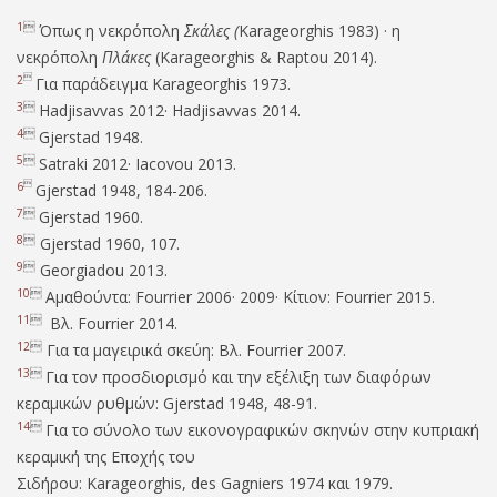
1

Όπως η νεκρόπολη
Σκάλες (
Karageorghis 1983) · η
νεκρόπολη
Πλάκες
(Karageorghis & Raptou 2014).

2
Για παράδειγμα Karageorghis 1973.
3

Hadjisavvas 2012· Hadjisavvas 2014.
4

Gjerstad 1948.
5

Satraki 2012· Iacovou 2013.

6
Gjerstad 1948, 184-206.
7

Gjerstad 1960.
8

Gjerstad 1960, 107.
9

Georgiadou 2013.
10

Αμαθούντα: Fourrier 2006· 2009· Κίτιον: Fourrier 2015.
11

Bλ. Fourrier 2014.
12

Για τα μαγειρικά σκεύη: Βλ. Fourrier 2007.
13

Για τον προσδιορισμό και την εξέλιξη των διαφόρων
κεραμικών ρυθμών: Gjerstad 1948, 48-91.
14

Για το σύνολο των εικονογραφικών σκηνών στην κυπριακή
κεραμική της Εποχής του
Σιδήρου: Karageorghis, des Gagniers 1974 και 1979.