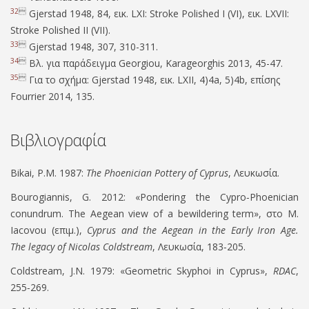
32

Gjerstad 1948, 84, εικ. LXI: Stroke Polished I (VI), εικ. LXVII:
Stroke Polished II (VII).
33

Gjerstad 1948, 307, 310-311.
34

Βλ. για παράδειγμα Georgiou, Karageorghis 2013, 45-47.
35

Για το σχήμα: Gjerstad 1948, εικ. LXII, 4)4a, 5)4b, επίσης
Fourrier 2014, 135.
Βιβλιογραφία
Bikai, P.M. 1987
:
The Phoenician Pottery of Cyprus
,
Λευκωσία
.
Bourogiannis, G. 2012:
«
Pondering the Cypro‐Phoenician
conundrum. The Aegean view of
a bewildering term
»
,
στο
M.
Iacovou (
επιμ
.),
Cyprus and the Aegean in the Early Iron Age.
The
legacy of Nicolas Coldstream
,
Λευκωσία
, 18
3
‐2
05
.
Coldstream, J.N. 1979
:
«
Geometric Skyphoi in Cyprus
»
,
RDAC
,
255‐269.