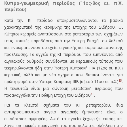
Κυπρο-γεωμετρική περίοδος (
11ος-8ος αι.
π.Χ.
περίπου)
Κατά την ΚΓ περίοδο αποκρυσταλλώνονται τα βασικά
χαρακτηριστικά της κεραμικής της Εποχής του Σιδήρου. Οι
Κύπριοι κεραμείς αναπτύσσουν στο ρεπερτόριο των σχημάτων
τους, τοπικές παραδόσεις από την ΄Υστερη Εποχή του Χαλκού
και ενσωματώνουν στοιχεία αιγαιακής και συροπαλαιστινιακής
προέλευσης. Τα αγγεία της ΚΓ περιόδου που εμπνέονται από
αιγαιακούς ρυθμούς συνδέονται με κεραμικούς τύπους που
τεκμηριώνονται ήδη στην Ύστερη Κυπριακή ΙΙΙΑ (12ος αι. π.Χ.)
κεραμική, αλλά και με νέα σχήματα που διαπιστώνονται για
15
πρώτη φορά στην Ύστερη Κυπριακή ΙΙΙΒ (α΄ μισό 11ου αι. π.Χ.)
.
Η τελευταία είναι μια σύντομη μεταβατική περίοδος που
16
προαναγγέλει την Πρώιμη Εποχή του Σιδήρου
.
Για τα κλειστά σχήματα του ΚΓ ρεπερτορίου, ένα
αντιπροσωπευτικό αγγείο αιγαιακής έμπνευσης είναι ο
επιγάστριος αμφορέας. Αυτό το αγγείο ξεχωρίζει επίσης και
λόγω της μακράς παραγωγής του που καλύπτει ολόκληρη την