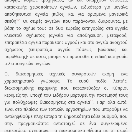
κατασκευής χειροποίητων αγγείων, ειδικότερα για μεγάλα
αποθηκευτικά αγγεία (πίθοι) και για ορισμένα µαγειρικά
12
σκεύη
. Οι σειρές αγγείων που παράγονται διαιρούνται με
βάση το σχήμα τους σε δυο ευρείες κατηγορίες: στα αγγεία
κλειστού σχήματος (αγγεία για αποθήκευση, μεταφορά,
επιτραπέζια αγγεία παράθεσης υγρού) και στα αγγεία ανοιχτού
σχήματος (επιτραπέζια αγγεία πόσεως, βρώσεως και
παράθεσης)· σε αυτές μπορεί να προστεθεί η ειδική κατηγορία
τελετουργικών αγγείων.
Οι διακοσμητικές τεχνικές συγκροτούν ακόμη ένα
χαρακτηριστικό γνώρισμα. Το ευρύ πεδίο λεπτής,
διακοσμημένης κεραμικής που κατασκεύαζαν οι Κύπριοι
κεραμείς την Εποχή του Σιδήρου μαρτυρεί την προτίμησή τους
13
για πολύχρωμες διακοσμήσεις στα αγγεία
.
Παρ’ όλα αυτά,
είναι στο πλαίσιο των τοπικών εργαστηρίων που μπορούμε να
αντιληφθούμε πληρέστερα τη δημοτικότητα κάθε ρυθμού, που
στην πραγματικότητα αντιστοιχεί σε ένα συγκεκριμένο
ρεπερτόριο σχημάτων. Τα διακοσμητικά θέματα με τη σειρά