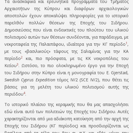
Τα ανασκαφικά και ερευνητικά προγράμματα του Τμήματος
Αρχαιοτήτων της Κύπρου και διαφόρων αρχαιολογικών
αποστολών έχουν αποκαλύψει πληροφορίες για το ιστορικό
παρελθόν πολλών θέσεων της Εποχής του Σιδήρου.
Δημοσιεύσεις που είναι ενδεικτικές του πλούτου του υλικού
πολιτισμού αυτών των θέσεων συνδέονται, για παράδειγμα, με
1
νεκροταφεία της Παλαιπάφου, ιδιαίτερα για την ΚΓ περίοδο
,
με τους «βασιλικούς» τάφους της Σαλαμίνας για την ΚΑ
2
περίοδο
και, πιο πρόσφατα, με τις ΚΚ νεκροπόλεις του
3
Κιτίου
. Ωστόσο, το πιο ολοκληρωμένο έργο για την Εποχή
του Σιδήρου στην Κύπρο είναι η μονογραφία του
E. Gjerstad,
Swedish Cyprus Expedition
τόμος
IV/2 (SCE IV/2)
, που θέτει τις
βάσεις για τη μελέτη του υλικού πολιτισμού αυτής της
4
περιόδου
.
Το ιστορικό πλαίσιο της κεραμικής που θα μας απασχολήσει
εδώ είναι αυτό των πολιτειών της Εποχής του Σιδήρου. Αυτές
χαρακτηρίζονται από μια αδιάκοπη κατοίκηση από την αρχή της
Εποχής του Σιδήρου (ΚΓ περίοδος) και προσδιορίζονται ως
βασίλεια από τα τέλη του 8ου αι. π.Χ. και εξής, μέχρι την