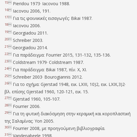
15

Pieridou 1973· Iacovou 1988.
16

Iacovou 2006, 191.
17

Για τις φοινικικές εισαγωγές: Bikai 1987.
18

Iacovou 2006.
19

Georgiadou 2011.
20

Schreiber 2003.
21

Georgiadou 2014.
22

Για παράδειγμα: Fourrier 2015, 131-132, 135-136.
23

Coldstream 1979· Coldstream 1987.
24

Για παράδειγμα: Bikai 1987, πίν. Χ, ΧΙ.
25

Schreiber 2003· Bourogiannis 2012.
26

Για το σχήμα: Gjerstad 1948, εικ. LXIII, 10)2, εικ. LXIX,3)2·
βλ. επίσης Gjerstad 1960, 120-121, εικ. 15.
27

Gjerstad 1960, 105-107.
28

Fourrier 2006.
29

Για τη φυτική διακόσμηση στην κεραμική και κοροπλαστική
της Σαλαμίνας: Yon 2005.
30

Fourrier 2008, με προηγούμενη βιβλιογραφία.
31

Vandenabeele 1998.