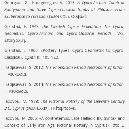
Georgiou, G.
,
Karageorghis, V. 2013:
A Cypro-Archaic Tomb at
Xylotymbou and three Cypro-Classical tombs at
Ph
lasou: From
exuberance to recession
(
SIMA
CXL),
Ουψάλα
.
Gjerstad, E. 1948:
The Swedish Cyprus Expedition, The Cypro
‐
Geometric, Cypro
‐
Archaic and Cypro
‐
Classical Periods
, IV/2,
Στοκχόλμη
.
Gjerstad, E. 1960
:
«
Pottery Types: Cypro‐Geometric to Cypro‐
Classical
»
,
OpAth
III, 105‐122.
Hadjisavvas, S. 2012
:
The Phoenician Period Necropolis of Kition
,
I,
Λευκωσία
.
Hadjisavvas, S. 2014:
The Phoenician Period Necropolis of Kition
,
II, Λευκωσία.
Iacovou, M. 1988:
The Pictorial Pottery of the Eleventh Century
B.C. Cyprus
(
SIMA
LXXIX
)
,
Γκέτεμποργκ
.
Iacovou, M. 2006
:
«
À contretemps. Late Helladic IIIC Syntax and
Context of Early Iron Age Pictorial Pottery in Cyprus
»
,
στο
E.